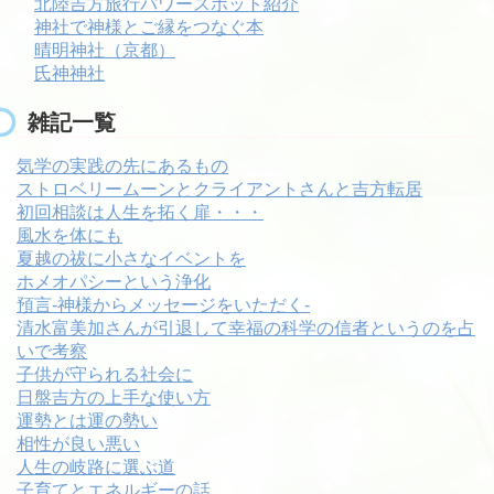
北陸吉方旅行パワースポット紹介
神社で神様とご縁をつなぐ本
晴明神社（京都）
氏神神社
雑記一覧
気学の実践の先にあるもの
ストロベリームーンとクライアントさんと吉方転居
初回相談は人生を拓く扉・・・
風水を体にも
夏越の祓に小さなイベントを
ホメオパシーという浄化
預言-神様からメッセージをいただく-
清水富美加さんが引退して幸福の科学の信者というのを占
いで考察
子供が守られる社会に
日盤吉方の上手な使い方
運勢とは運の勢い
相性が良い悪い
人生の岐路に選ぶ道
子育てとエネルギーの話