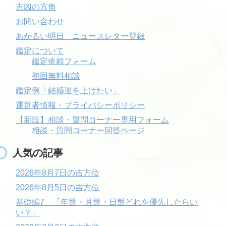
吉凶の方角
お問い合わせ
あかるい明日 ニュースレター登録
鑑定について
鑑定依頼フォーム
初回無料相談
鑑定例「結婚運を上げたい」
運営者情報・プライバシーポリシー
【新設】相談・質問コーナー専用フォーム
相談・質問コーナー回答ページ
人気の記事
2026年8月7日の吉方位
2026年8月5日の吉方位
基礎編7 「年盤・月盤・日盤どれを優先したらい
い？」