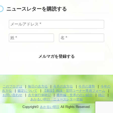
ニュースレターを購読する
このブログは
毎日の吉方位
今月の吉方位
今月の運勢
今年の
吉方位
鑑定について
【新設】相談・質問コーナー専用フォーム
お問い合わせ
吉方旅行体験記
番外編・世界の占い紹介
雑記
あかるい明日 ニュースレター登録
Copyright©
あかるい明日
All Rights Reserved.