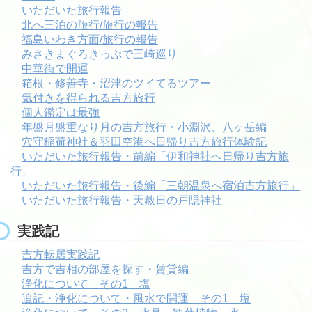
いただいた旅行報告
北へ三泊の旅行/旅行の報告
福島いわき方面/旅行の報告
みさきまぐろきっぷで三崎巡り
中華街で開運
箱根・修善寺・沼津のツイてるツアー
気付きを得られる吉方旅行
個人鑑定は最強
年盤月盤重なり月の吉方旅行・小淵沢、八ヶ岳編
穴守稲荷神社＆羽田空港へ日帰り吉方旅行体験記
いただいた旅行報告・前編「伊和神社へ日帰り吉方旅
行」
いただいた旅行報告・後編「三朝温泉へ宿泊吉方旅行」
いただいた旅行報告・天赦日の戸隠神社
実践記
吉方転居実践記
吉方で吉相の部屋を探す・賃貸編
浄化について その1 塩
追記・浄化について・風水で開運 その1 塩