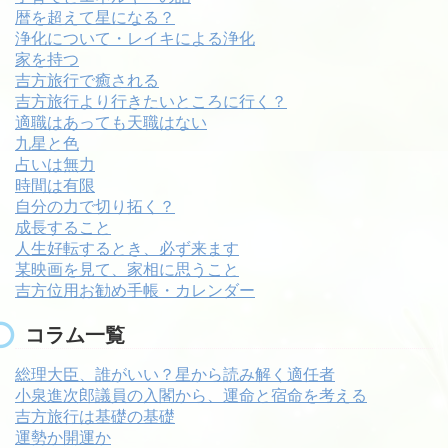
暦を超えて星になる？
浄化について・レイキによる浄化
家を持つ
吉方旅行で癒される
吉方旅行より行きたいところに行く？
適職はあっても天職はない
九星と色
占いは無力
時間は有限
自分の力で切り拓く？
成長すること
人生好転するとき、必ず来ます
某映画を見て、家相に思うこと
吉方位用お勧め手帳・カレンダー
コラム一覧
総理大臣、誰がいい？星から読み解く適任者
小泉進次郎議員の入閣から、運命と宿命を考える
吉方旅行は基礎の基礎
運勢か開運か