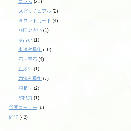
コラム
(21)
スピリチュアル
(2)
タロットカード
(4)
各国の占い
(1)
夢占い
(1)
東洋占星術
(10)
石・宝石
(4)
血液型
(1)
西洋占星術
(7)
観相学
(2)
超能力
(1)
質問コーナー
(6)
雑記
(42)