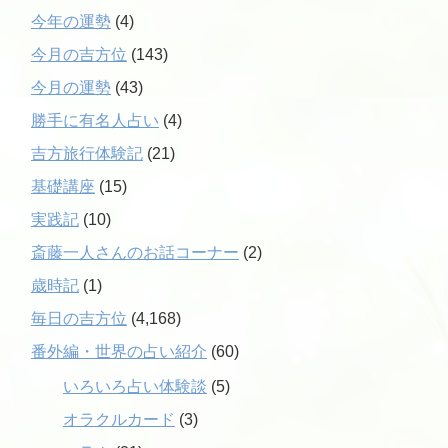
今年の運勢
(4)
今月の吉方位
(143)
今月の運勢
(43)
勝手に有名人占い
(4)
吉方旅行体験記
(21)
基礎講座
(15)
実践記
(10)
斎藤一人さんのお話コーナー
(2)
歳時記
(1)
毎日の吉方位
(4,168)
番外編・世界の占い紹介
(60)
いろいろ占い体験談
(5)
オラクルカード
(3)