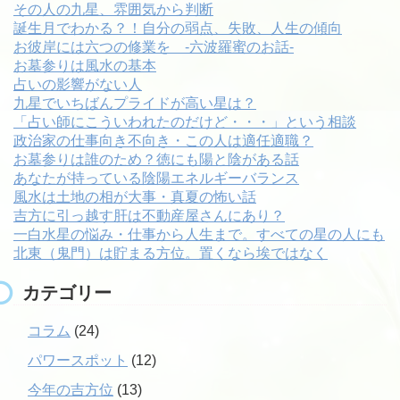
その人の九星、雰囲気から判断
誕生月でわかる？！自分の弱点、失敗、人生の傾向
お彼岸には六つの修業を -六波羅蜜のお話-
お墓参りは風水の基本
占いの影響がない人
九星でいちばんプライドが高い星は？
「占い師にこういわれたのだけど・・・」という相談
政治家の仕事向き不向き・この人は適任適職？
お墓参りは誰のため？徳にも陽と陰がある話
あなたが持っている陰陽エネルギーバランス
風水は土地の相が大事・真夏の怖い話
吉方に引っ越す肝は不動産屋さんにあり？
一白水星の悩み・仕事から人生まで。すべての星の人にも
北東（鬼門）は貯まる方位。置くなら埃ではなく
カテゴリー
コラム
(24)
パワースポット
(12)
今年の吉方位
(13)