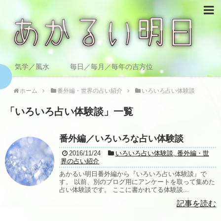
気学／風水 毎日／毎月／毎年の吉方位
ホーム
番外編・世界の占い紹介
いろいろ占い体験談
「
いろいろ占い体験談
」
一覧
番外編／いろいろな占い体験談
2016/11/24
いろいろ占い体験談
,
番外編・世
界の占い紹介
あかるい明日番外編から『いろいろ占い体験談』で
す。 以前、別のブログ用にアンケートを取って集めた
占い体験談です。 ここに書かれてる体験談...
記事を読む