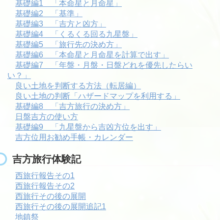
基礎編1 「本命星と月命星」
基礎編2 「基準」
基礎編3 「吉方と凶方」
基礎編4 「くるくる回る九星盤」
基礎編5 「旅行先の決め方」
基礎編6 「本命星と月命星を計算で出す」
基礎編7 「年盤・月盤・日盤どれを優先したらい
い？」
良い土地を判断する方法（転居編）
良い土地の判断「ハザードマップを利用する」
基礎編8 「吉方旅行の決め方」
日盤吉方の使い方
基礎編9 「九星盤から吉凶方位を出す」
吉方位用お勧め手帳・カレンダー
吉方旅行体験記
西旅行報告その1
西旅行報告その2
西旅行その後の展開
西旅行その後の展開追記1
地鎮祭