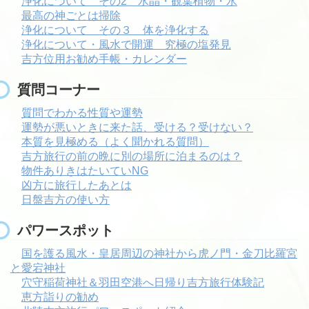
浄化について その2 水晶・観葉植物・水
最高の神ごとは掃除
浄化について その３ 体を浄化する
浄化について・風水で開運 究極の塩発見
吉方位用お勧め手帳・カレンダー
質問コーナー
質問でわかる性質や運勢
運勢が悪いときに来た話、受ける？受けない？
本質を見極める（よく聞かれる質問）
吉方旅行の前の晩に別の場所に泊まるのは？
物件ありきはたいていNG
凶方に旅行したあとは
日盤吉方の使い方
パワースポット
国を護る風水・皇居周辺の神社から虎ノ門・金刀比羅宮
と愛宕神社
穴守稲荷神社＆羽田空港へ日帰り吉方旅行体験記
恵方詣りの勧め