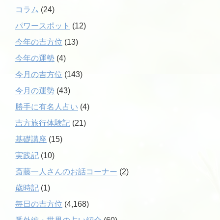
コラム
(24)
パワースポット
(12)
今年の吉方位
(13)
今年の運勢
(4)
今月の吉方位
(143)
今月の運勢
(43)
勝手に有名人占い
(4)
吉方旅行体験記
(21)
基礎講座
(15)
実践記
(10)
斎藤一人さんのお話コーナー
(2)
歳時記
(1)
毎日の吉方位
(4,168)