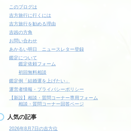
このブログは
吉方旅行に行くには
吉方旅行を勧める理由
吉凶の方角
お問い合わせ
あかるい明日 ニュースレター登録
鑑定について
鑑定依頼フォーム
初回無料相談
鑑定例「結婚運を上げたい」
運営者情報・プライバシーポリシー
【新設】相談・質問コーナー専用フォーム
相談・質問コーナー回答ページ
人気の記事
2026年8月7日の吉方位