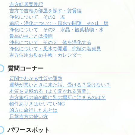
吉方転居実践記
吉方で吉相の部屋を探す・賃貸編
浄化について その1 塩
追記・浄化について・風水で開運 その1 塩
浄化について その2 水晶・観葉植物・水
最高の神ごとは掃除
浄化について その３ 体を浄化する
浄化について・風水で開運 究極の塩発見
吉方位用お勧め手帳・カレンダー
質問コーナー
質問でわかる性質や運勢
運勢が悪いときに来た話、受ける？受けない？
本質を見極める（よく聞かれる質問）
吉方旅行の前の晩に別の場所に泊まるのは？
物件ありきはたいていNG
凶方に旅行したあとは
日盤吉方の使い方
パワースポット