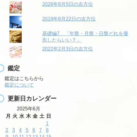
2026年8月5日の吉方位
2019年8月22日の吉方位
基礎編7 「年盤・月盤・日盤どれを優
先したらいい？」
2022年2月3日の吉方位
鑑定
鑑定はこちらから
鑑定について
更新日カレンダー
2025年6月
月
火
水
木
金
土
日
1
2
3
4
5
6
7
8
9
10
11
12
13
14
15