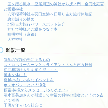
国を護る風水・皇居周辺の神社から虎ノ門・金刀比羅宮
と愛宕神社
穴守稲荷神社＆羽田空港へ日帰り吉方旅行体験記
恵方詣りの勧め
北陸吉方旅行パワースポット紹介
神社で神様とご縁をつなぐ本
晴明神社（京都）
氏神神社
雑記一覧
気学の実践の先にあるもの
ストロベリームーンとクライアントさんと吉方転居
初回相談は人生を拓く扉・・・
風水を体にも
夏越の祓に小さなイベントを
ホメオパシーという浄化
預言-神様からメッセージをいただく-
清水富美加さんが引退して幸福の科学の信者というのを占
いで考察
子供が守られる社会に