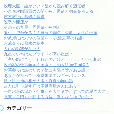
総理大臣、誰がいい？星から読み解く適任者
小泉進次郎議員の入閣から、運命と宿命を考える
吉方旅行は基礎の基礎
運勢か開運か
その人の九星、雰囲気から判断
誕生月でわかる？！自分の弱点、失敗、人生の傾向
お彼岸には六つの修業を -六波羅蜜のお話-
お墓参りは風水の基本
占いの影響がない人
九星でいちばんプライドが高い星は？
「占い師にこういわれたのだけど・・・」という相談
政治家の仕事向き不向き・この人は適任適職？
お墓参りは誰のため？徳にも陽と陰がある話
あなたが持っている陰陽エネルギーバランス
風水は土地の相が大事・真夏の怖い話
吉方に引っ越す肝は不動産屋さんにあり？
一白水星の悩み・仕事から人生まで。すべての星の人にも
北東（鬼門）は貯まる方位。置くなら埃ではなく
カテゴリー