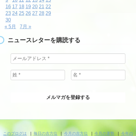
16
17
18
19
20
21
22
23
24
25
26
27
28
29
30
« 5月
7月 »
ニュースレターを購読する
このブログは
毎日の吉方位
今月の吉方位
今月の運勢
今年の