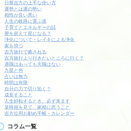
日盤吉方の上手な使い方
運勢とは運の勢い
相性が良い悪い
人生の岐路に選ぶ道
子育てとエネルギーの話
暦を超えて星になる？
浄化について・レイキによる浄化
家を持つ
吉方旅行で癒される
吉方旅行より行きたいところに行く？
適職はあっても天職はない
九星と色
占いは無力
時間は有限
自分の力で切り拓く？
成長すること
人生好転するとき、必ず来ます
某映画を見て、家相に思うこと
吉方位用お勧め手帳・カレンダー
コラム一覧