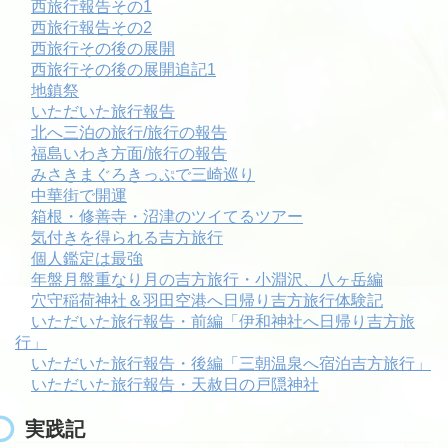
西旅行報告その1
西旅行報告その2
西旅行その後の展開
西旅行その後の展開追記1
地鎮祭
いただいた旅行報告
北へ三泊の旅行/旅行の報告
福島いわき方面/旅行の報告
みさきまぐろきっぷで三崎巡り
中華街で開運
箱根・修善寺・沼津のツイてるツアー
気付きを得られる吉方旅行
個人鑑定は最強
年盤月盤重なり月の吉方旅行・小淵沢、八ヶ岳編
穴守稲荷神社＆羽田空港へ日帰り吉方旅行体験記
いただいた旅行報告・前編「伊和神社へ日帰り吉方旅
行」
いただいた旅行報告・後編「三朝温泉へ宿泊吉方旅行」
いただいた旅行報告・天赦日の戸隠神社
実践記