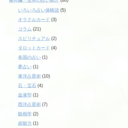
番外編・世界の占い紹介
(60)
いろいろ占い体験談
(5)
オラクルカード
(3)
コラム
(21)
スピリチュアル
(2)
タロットカード
(4)
各国の占い
(1)
夢占い
(1)
東洋占星術
(10)
石・宝石
(4)
血液型
(1)
西洋占星術
(7)
観相学
(2)
超能力
(1)