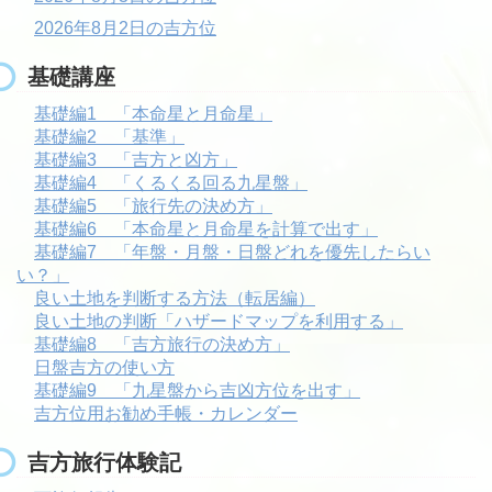
2026年8月2日の吉方位
基礎講座
基礎編1 「本命星と月命星」
基礎編2 「基準」
基礎編3 「吉方と凶方」
基礎編4 「くるくる回る九星盤」
基礎編5 「旅行先の決め方」
基礎編6 「本命星と月命星を計算で出す」
基礎編7 「年盤・月盤・日盤どれを優先したらい
い？」
良い土地を判断する方法（転居編）
良い土地の判断「ハザードマップを利用する」
基礎編8 「吉方旅行の決め方」
日盤吉方の使い方
基礎編9 「九星盤から吉凶方位を出す」
吉方位用お勧め手帳・カレンダー
吉方旅行体験記