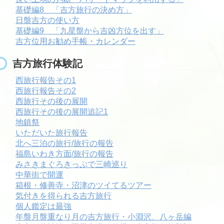
基礎編8 「吉方旅行の決め方」
日盤吉方の使い方
基礎編9 「九星盤から吉凶方位を出す」
吉方位用お勧め手帳・カレンダー
吉方旅行体験記
西旅行報告その1
西旅行報告その2
西旅行その後の展開
西旅行その後の展開追記1
地鎮祭
いただいた旅行報告
北へ三泊の旅行/旅行の報告
福島いわき方面/旅行の報告
みさきまぐろきっぷで三崎巡り
中華街で開運
箱根・修善寺・沼津のツイてるツアー
気付きを得られる吉方旅行
個人鑑定は最強
年盤月盤重なり月の吉方旅行・小淵沢、八ヶ岳編