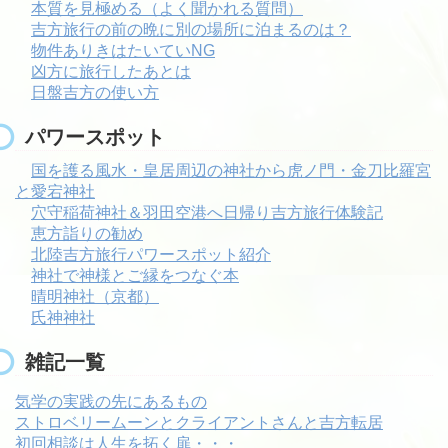
本質を見極める（よく聞かれる質問）
吉方旅行の前の晩に別の場所に泊まるのは？
物件ありきはたいていNG
凶方に旅行したあとは
日盤吉方の使い方
パワースポット
国を護る風水・皇居周辺の神社から虎ノ門・金刀比羅宮
と愛宕神社
穴守稲荷神社＆羽田空港へ日帰り吉方旅行体験記
恵方詣りの勧め
北陸吉方旅行パワースポット紹介
神社で神様とご縁をつなぐ本
晴明神社（京都）
氏神神社
雑記一覧
気学の実践の先にあるもの
ストロベリームーンとクライアントさんと吉方転居
初回相談は人生を拓く扉・・・