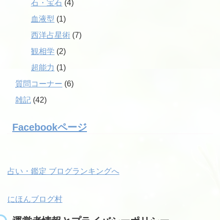
石・宝石
(4)
血液型
(1)
西洋占星術
(7)
観相学
(2)
超能力
(1)
質問コーナー
(6)
雑記
(42)
Facebookページ
占い・鑑定 ブログランキングへ
にほんブログ村