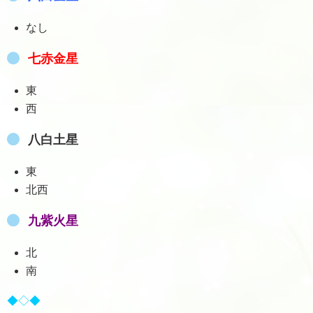
なし
七赤金星
東
西
八白土星
東
北西
九紫火星
北
南
◆◇◆