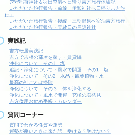
穴守稲荷神社＆羽田空港へ日帰り吉方旅行体験記
いただいた旅行報告・前編「伊和神社へ日帰り吉方旅
行」
いただいた旅行報告・後編「三朝温泉へ宿泊吉方旅行」
いただいた旅行報告・天赦日の戸隠神社
実践記
吉方転居実践記
吉方で吉相の部屋を探す・賃貸編
浄化について その1 塩
追記・浄化について・風水で開運 その1 塩
浄化について その2 水晶・観葉植物・水
最高の神ごとは掃除
浄化について その３ 体を浄化する
浄化について・風水で開運 究極の塩発見
吉方位用お勧め手帳・カレンダー
質問コーナー
質問でわかる性質や運勢
運勢が悪いときに来た話、受ける？受けない？