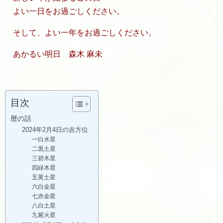
よい一日をお過ごしください。
そして、よい一年をお過ごしください。
あかるい明日 森木 麻未
目次
暦の話
2024年2月4日の吉方位
一白水星
二黒土星
三碧木星
四緑木星
五黄土星
六白金星
七赤金星
八白土星
九紫火星