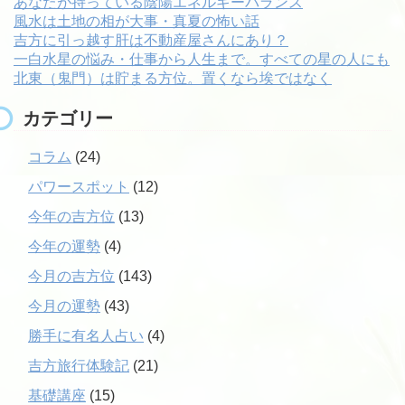
あなたが持っている陰陽エネルギーバランス
風水は土地の相が大事・真夏の怖い話
吉方に引っ越す肝は不動産屋さんにあり？
一白水星の悩み・仕事から人生まで。すべての星の人にも
北東（鬼門）は貯まる方位。置くなら埃ではなく
カテゴリー
コラム
(24)
パワースポット
(12)
今年の吉方位
(13)
今年の運勢
(4)
今月の吉方位
(143)
今月の運勢
(43)
勝手に有名人占い
(4)
吉方旅行体験記
(21)
基礎講座
(15)