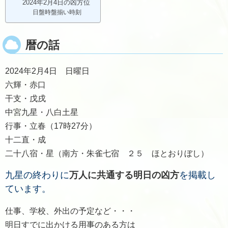
2024年2月4日の凶方位
日盤時盤揃い時刻
暦の話
2024年2月4日 日曜日
六輝・赤口
干支・戊戌
中宮九星・八白土星
行事・立春（17時27分）
十二直・成
二十八宿・星（南方・朱雀七宿 ２５ ほとおりぼし）
九星の終わりに
万人に共通する明日の凶方
を掲載し
ています。
仕事、学校、外出の予定など・・・
明日すでに出かける用事のある方は