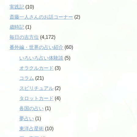
実践記
(10)
斎藤一人さんのお話コーナー
(2)
歳時記
(1)
毎日の吉方位
(4,172)
番外編・世界の占い紹介
(60)
いろいろ占い体験談
(5)
オラクルカード
(3)
コラム
(21)
スピリチュアル
(2)
タロットカード
(4)
各国の占い
(1)
夢占い
(1)
東洋占星術
(10)