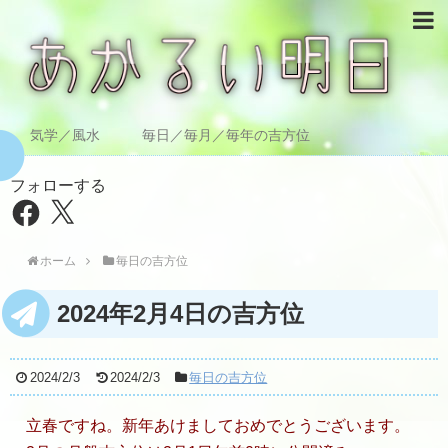
気学／風水 毎日／毎月／毎年の吉方位
フォローする
Facebook
X
ホーム
毎日の吉方位
2024年2月4日の吉方位
2024/2/3
2024/2/3
毎日の吉方位
立春ですね。新年あけましておめでとうございます。