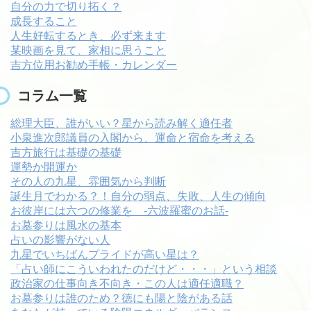
自分の力で切り拓く？
成長すること
人生好転するとき、必ず来ます
某映画を見て、家相に思うこと
吉方位用お勧め手帳・カレンダー
コラム一覧
総理大臣、誰がいい？星から読み解く適任者
小泉進次郎議員の入閣から、運命と宿命を考える
吉方旅行は基礎の基礎
運勢か開運か
その人の九星、雰囲気から判断
誕生月でわかる？！自分の弱点、失敗、人生の傾向
お彼岸には六つの修業を -六波羅蜜のお話-
お墓参りは風水の基本
占いの影響がない人
九星でいちばんプライドが高い星は？
「占い師にこういわれたのだけど・・・」という相談
政治家の仕事向き不向き・この人は適任適職？
お墓参りは誰のため？徳にも陽と陰がある話