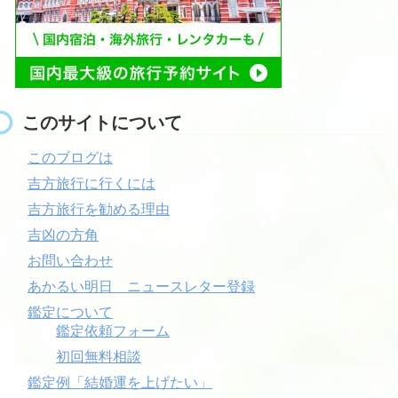
このサイトについて
このブログは
吉方旅行に行くには
吉方旅行を勧める理由
吉凶の方角
お問い合わせ
あかるい明日 ニュースレター登録
鑑定について
鑑定依頼フォーム
初回無料相談
鑑定例「結婚運を上げたい」