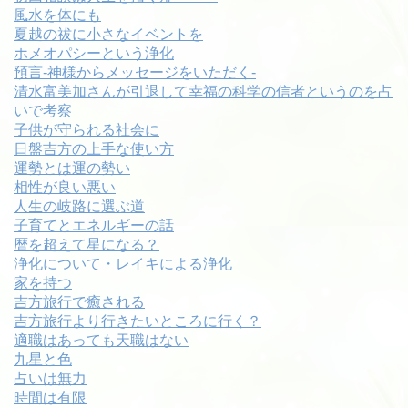
風水を体にも
夏越の祓に小さなイベントを
ホメオパシーという浄化
預言-神様からメッセージをいただく-
清水富美加さんが引退して幸福の科学の信者というのを占
いで考察
子供が守られる社会に
日盤吉方の上手な使い方
運勢とは運の勢い
相性が良い悪い
人生の岐路に選ぶ道
子育てとエネルギーの話
暦を超えて星になる？
浄化について・レイキによる浄化
家を持つ
吉方旅行で癒される
吉方旅行より行きたいところに行く？
適職はあっても天職はない
九星と色
占いは無力
時間は有限