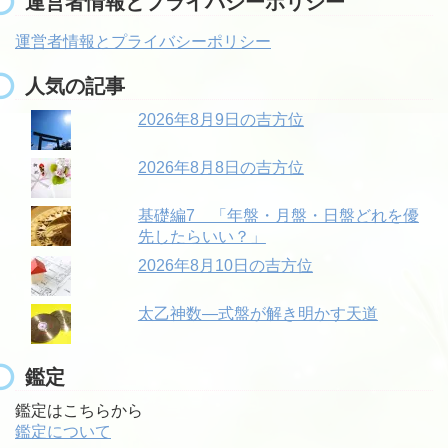
運営者情報とプライバシーポリシー
運営者情報とプライバシーポリシー
人気の記事
2026年8月9日の吉方位
2026年8月8日の吉方位
基礎編7 「年盤・月盤・日盤どれを優
先したらいい？」
2026年8月10日の吉方位
太乙神数―式盤が解き明かす天道
鑑定
鑑定はこちらから
鑑定について