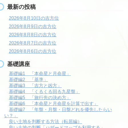
最新の投稿
2026年8月10日の吉方位
2026年8月9日の吉方位
2026年8月8日の吉方位
2026年8月7日の吉方位
2026年8月6日の吉方位
基礎講座
基礎編1 「本命星と月命星」
基礎編2 「基準」
基礎編3 「吉方と凶方」
基礎編4 「くるくる回る九星盤」
基礎編5 「旅行先の決め方」
基礎編6 「本命星と月命星を計算で出す」
基礎編7 「年盤・月盤・日盤どれを優先したらい
い？」
良い土地を判断する方法（転居編）
良い土地の判断「ハザードマップを利用する」