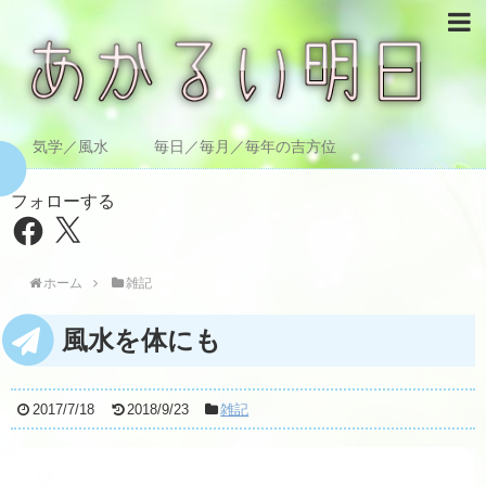
気学／風水 毎日／毎月／毎年の吉方位
フォローする
Facebook
X
ホーム
雑記
風水を体にも
2017/7/18
2018/9/23
雑記