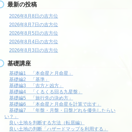
最新の投稿
2026年8月8日の吉方位
2026年8月7日の吉方位
2026年8月5日の吉方位
2026年8月4日の吉方位
2026年8月3日の吉方位
基礎講座
基礎編1 「本命星と月命星」
基礎編2 「基準」
基礎編3 「吉方と凶方」
基礎編4 「くるくる回る九星盤」
基礎編5 「旅行先の決め方」
基礎編6 「本命星と月命星を計算で出す」
基礎編7 「年盤・月盤・日盤どれを優先したらい
い？」
良い土地を判断する方法（転居編）
良い土地の判断「ハザードマップを利用する」