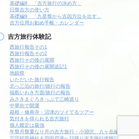
基礎編8 「吉方旅行の決め方」
日盤吉方の使い方
基礎編9 「九星盤から吉凶方位を出す」
吉方位用お勧め手帳・カレンダー
吉方旅行体験記
西旅行報告その1
西旅行報告その2
西旅行その後の展開
西旅行その後の展開追記1
地鎮祭
いただいた旅行報告
北へ三泊の旅行/旅行の報告
福島いわき方面/旅行の報告
みさきまぐろきっぷで三崎巡り
中華街で開運
箱根・修善寺・沼津のツイてるツアー
気付きを得られる吉方旅行
個人鑑定は最強
年盤月盤重なり月の吉方旅行・小淵沢、八ヶ岳編
穴守稲荷神社＆羽田空港へ日帰り吉方旅行体験記